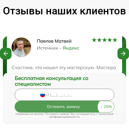
Отзывы наших клиентов
Павлов Матвей
Нужна консультация?
Источник –
Яндекс
Закажите бесплатную консультацию
Счастлив, что нашел эту мастерскую. Мастера ока
Бесплатная консультация со
специалистом
Оставить заявку
Нажимая на кнопку "Оставить заявку" Вы соглашаетесь c
политикой
конфиденциальности