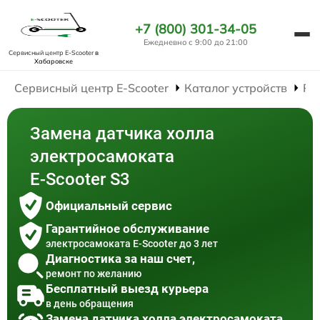
+7 (800) 301-34-05
Ежедневно с 9:00 до 21:00
Сервисный центр E-Scooter
в
Хабаровске
Сервисный центр E-Scooter
Каталог устройств
Ре
Замена датчика холла
электросамоката
E-Scooter S3
Официальный сервис
Гарантийное обслуживание
электросамоката E-Scooter до 3 лет
Диагностика за наш счет,
ремонт по желанию
Бесплатный выезд курьера
в день обращения
Замена датчика холла электросамоката