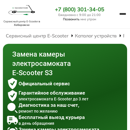
+7 (800) 301-34-05
Ежедневно с 9:00 до 21:00
Позвонить
мне утром
Сервисный центр E-Scooter
в
Хабаровске
Сервисный центр E-Scooter
Каталог устройств
Ре
Замена камеры
электросамоката
E-Scooter S3
Официальный сервис
Гарантийное обслуживание
электросамоката E-Scooter до 3 лет
Диагностика за наш счет,
ремонт по желанию
Бесплатный выезд курьера
в день обращения
Замена камеры электросамоката