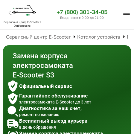
+7 (800) 301-34-05
Ежедневно с 9:00 до 21:00
Сервисный центр E-Scooter
в
Хабаровске
Сервисный центр E-Scooter
Каталог устройств
Ре
Замена корпуса
электросамоката
E-Scooter S3
Официальный сервис
Гарантийное обслуживание
электросамоката E-Scooter до 3 лет
Диагностика за наш счет,
ремонт по желанию
Бесплатный выезд курьера
в день обращения
Замена корпуса электросамоката