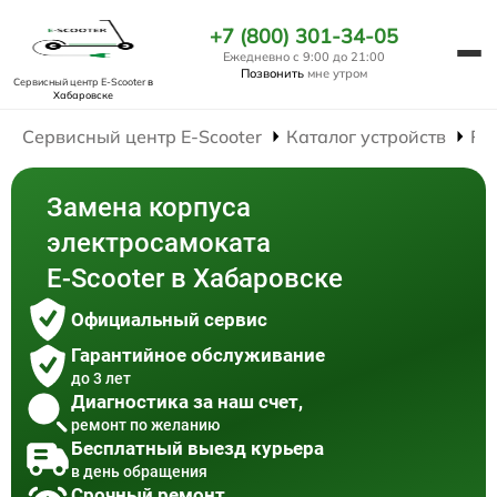
+7 (800) 301-34-05
Ежедневно с 9:00 до 21:00
Позвонить
мне утром
Сервисный центр E-Scooter
в
Хабаровске
Сервисный центр E-Scooter
Каталог устройств
Ре
Замена корпуса
электросамоката
E-Scooter в Хабаровске
Официальный сервис
Гарантийное обслуживание
до 3 лет
Диагностика за наш счет,
ремонт по желанию
Бесплатный выезд курьера
в день обращения
Срочный ремонт